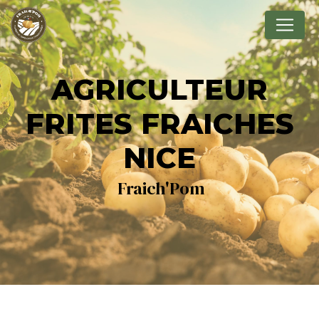
Panneau de gestion des cookies
AGRICULTEUR
FRITES FRAICHES
NICE
Fraich'Pom