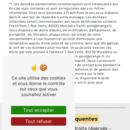
** Les données personnelles communiquées sont nécessaires aux
fins de vous contacter et sont enregistrées dans un fichier
informatisé. Elles sont destinées à Fraich'Pom et ses sous-traitants
dans le seul but de répondre à votre message. Les données
collectées seront communiquées aux seuls destinataires suivants:
Fraich'Pom 2 Rue Verte, 80200 Moislains fraich-pom@orange.fr.
Vous disposez de droits d’accès, de rectification, d’effacement, de
portabilité, de limitation, d’opposition, de retrait de votre
consentement à tout moment et du droit d’introduire une
réclamation auprès d’une autorité de contrôle, ainsi que d’organiser
le sort de vos données post-mortem. Vous pouvez exercer ces
droits par voie postale à l'adresse 2 Rue Verte, 80200 Moislains ou
par courrier électronique à l'adresse fraich-pom@orange.fr. Un
justificatif d'identité pourra vous être demandé. Nous conservons
vos données pendant la période de prise de contact puis pendant la
durée de prescription légale aux fins probatoires et de gestion des
contentieux. Vous avez le droit de vous inscrire sur la liste
Ce site utilise des cookies
d'opposition au démarchage téléphonique, disponible à cette
adresse:
Bloctel.gouv.fr
. Consultez le site cnil.fr pour plus
et vous donne le contrôle
d’informations sur vos droits.
sur ceux que vous
souhaitez activer
Tout accepter
Recherches fréquentes
Tout refuser
©
Vistalid
- 2026 - Tous droits réservés -