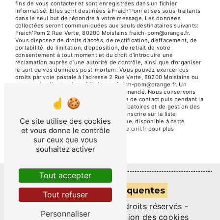
fins de vous contacter et sont enregistrées dans un fichier
informatisé. Elles sont destinées à Fraich'Pom et ses sous-traitants
dans le seul but de répondre à votre message. Les données
collectées seront communiquées aux seuls destinataires suivants:
Fraich'Pom 2 Rue Verte, 80200 Moislains fraich-pom@orange.fr.
Vous disposez de droits d’accès, de rectification, d’effacement, de
portabilité, de limitation, d’opposition, de retrait de votre
consentement à tout moment et du droit d’introduire une
réclamation auprès d’une autorité de contrôle, ainsi que d’organiser
le sort de vos données post-mortem. Vous pouvez exercer ces
droits par voie postale à l'adresse 2 Rue Verte, 80200 Moislains ou
par courrier électronique à l'adresse fraich-pom@orange.fr. Un
justificatif d'identité pourra vous être demandé. Nous conservons
vos données pendant la période de prise de contact puis pendant la
durée de prescription légale aux fins probatoires et de gestion des
contentieux. Vous avez le droit de vous inscrire sur la liste
Ce site utilise des cookies
d'opposition au démarchage téléphonique, disponible à cette
adresse:
Bloctel.gouv.fr
. Consultez le site cnil.fr pour plus
et vous donne le contrôle
d’informations sur vos droits.
sur ceux que vous
souhaitez activer
Tout accepter
Recherches fréquentes
Tout refuser
©
Vistalid
- 2026 - Tous droits réservés -
Personnaliser
Mentions légales
-
Gestion des cookies