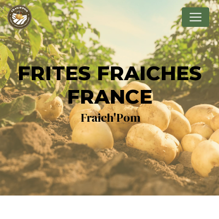
Panneau de gestion des cookies
FRITES FRAICHES
FRANCE
Fraich'Pom