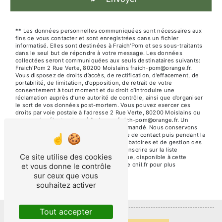
** Les données personnelles communiquées sont nécessaires aux
fins de vous contacter et sont enregistrées dans un fichier
informatisé. Elles sont destinées à Fraich'Pom et ses sous-traitants
dans le seul but de répondre à votre message. Les données
collectées seront communiquées aux seuls destinataires suivants:
Fraich'Pom 2 Rue Verte, 80200 Moislains fraich-pom@orange.fr.
Vous disposez de droits d’accès, de rectification, d’effacement, de
portabilité, de limitation, d’opposition, de retrait de votre
consentement à tout moment et du droit d’introduire une
réclamation auprès d’une autorité de contrôle, ainsi que d’organiser
le sort de vos données post-mortem. Vous pouvez exercer ces
droits par voie postale à l'adresse 2 Rue Verte, 80200 Moislains ou
par courrier électronique à l'adresse fraich-pom@orange.fr. Un
justificatif d'identité pourra vous être demandé. Nous conservons
vos données pendant la période de prise de contact puis pendant la
durée de prescription légale aux fins probatoires et de gestion des
contentieux. Vous avez le droit de vous inscrire sur la liste
Ce site utilise des cookies
d'opposition au démarchage téléphonique, disponible à cette
adresse:
Bloctel.gouv.fr
. Consultez le site cnil.fr pour plus
et vous donne le contrôle
d’informations sur vos droits.
sur ceux que vous
souhaitez activer
Tout accepter