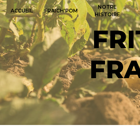
Panneau de gestion des cookies
NOTRE
ACCUEIL
FRAICH'POM
HISTOIRE
FRITES HAUTS DE
FR