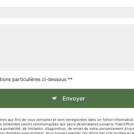
tions particulières ci-dessous **
Envoyer
 aux fins de vous contacter et sont enregistrées dans un fichier informatisé. 
s collectées seront communiquées aux seuls destinataires suivants: Fraich'Pom
de portabilité, de limitation, d’opposition, de retrait de votre consentement à t
de vos données post-mortem. Vous pouvez exercer ces droits par voie postale à l'