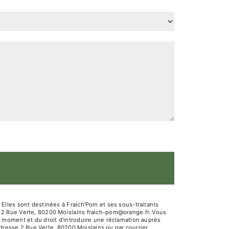
Elles sont destinées à Fraich'Pom et ses sous-traitants
 2 Rue Verte, 80200 Moislains fraich-pom@orange.fr. Vous
out moment et du droit d’introduire une réclamation auprès
adresse 2 Rue Verte, 80200 Moislains ou par courrier