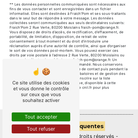
** Les données personnelles communiquées sont nécessaires aux
fins de vous contacter et sont enregistrées dans un fichier
informatisé. Elles sont destinées à Fraich'Pom et ses sous-traitants
dans le seul but de répondre à votre message. Les données
collectées seront communiquées aux seuls destinataires suivants:
Fraich'Pom 2 Rue Verte, 80200 Moislains fraich-pom@orange.fr.
Vous disposez de droits d’accès, de rectification, d’effacement, de
portabilité, de limitation, d’opposition, de retrait de votre
consentement à tout moment et du droit d’introduire une
réclamation auprès d’une autorité de contrôle, ainsi que d’organiser
le sort de vos données post-mortem. Vous pouvez exercer ces
droits par voie postale à l'adresse 2 Rue Verte, 80200 Moislains ou
par courrier électronique à l'adresse fraich-pom@orange.fr. Un
justificatif d'identité pourra vous être demandé. Nous conservons
vos données pendant la période de prise de contact puis pendant la
durée de prescription légale aux fins probatoires et de gestion des
contentieux. Vous avez le droit de vous inscrire sur la liste
Ce site utilise des cookies
d'opposition au démarchage téléphonique, disponible à cette
adresse:
Bloctel.gouv.fr
. Consultez le site cnil.fr pour plus
et vous donne le contrôle
d’informations sur vos droits.
sur ceux que vous
souhaitez activer
Tout accepter
Recherches fréquentes
Tout refuser
©
Vistalid
- 2026 - Tous droits réservés -