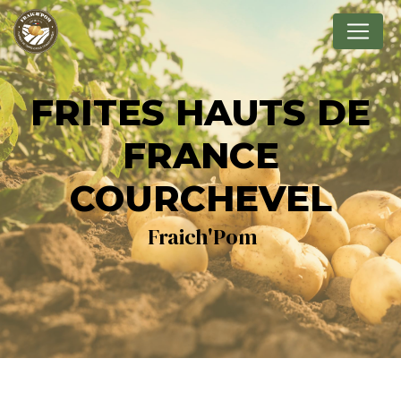
Panneau de gestion des cookies
FRITES HAUTS DE
FRANCE
COURCHEVEL
Fraich'Pom