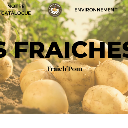
NOTRE
ENVIRONNEMENT
CATALOGUE
ES FRAICHE
Fraich'Pom