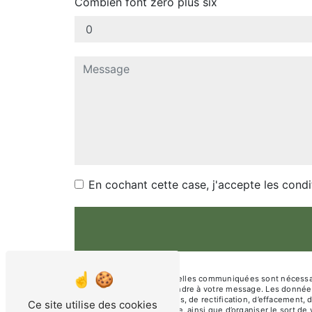
Combien font zéro plus six
En cochant cette case, j'accepte les condi
** Les données personnelles communiquées sont nécessaires
dans le seul but de répondre à votre message. Les donnée
disposez de droits d’accès, de rectification, d’effacement, 
Ce site utilise des cookies
d’une autorité de contrôle, ainsi que d’organiser le sort 