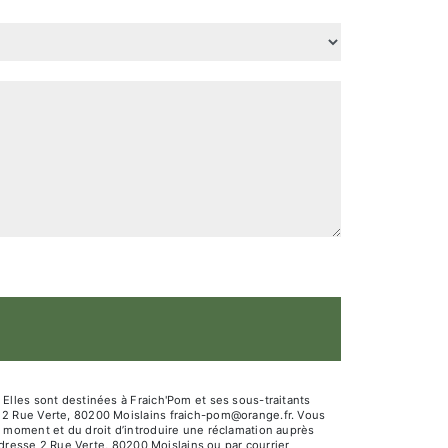
Elles sont destinées à Fraich'Pom et ses sous-traitants
 2 Rue Verte, 80200 Moislains fraich-pom@orange.fr. Vous
out moment et du droit d’introduire une réclamation auprès
adresse 2 Rue Verte, 80200 Moislains ou par courrier