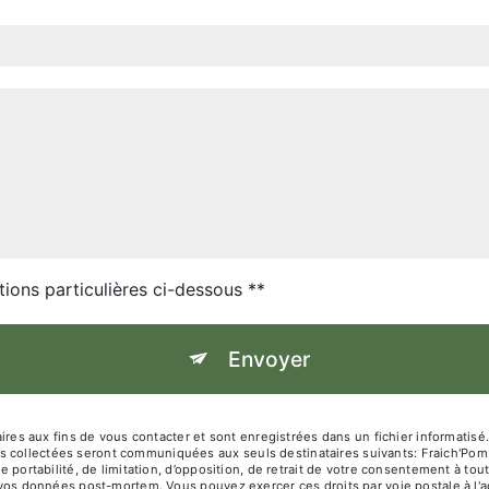
tions particulières ci-dessous **
Envoyer
 aux fins de vous contacter et sont enregistrées dans un fichier informatisé. 
s collectées seront communiquées aux seuls destinataires suivants: Fraich'Pom
de portabilité, de limitation, d’opposition, de retrait de votre consentement à t
de vos données post-mortem. Vous pouvez exercer ces droits par voie postale à l'