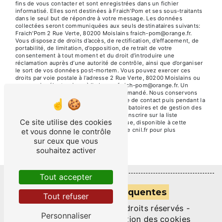
fins de vous contacter et sont enregistrées dans un fichier
informatisé. Elles sont destinées à Fraich'Pom et ses sous-traitants
dans le seul but de répondre à votre message. Les données
collectées seront communiquées aux seuls destinataires suivants:
Fraich'Pom 2 Rue Verte, 80200 Moislains fraich-pom@orange.fr.
Vous disposez de droits d’accès, de rectification, d’effacement, de
portabilité, de limitation, d’opposition, de retrait de votre
consentement à tout moment et du droit d’introduire une
réclamation auprès d’une autorité de contrôle, ainsi que d’organiser
le sort de vos données post-mortem. Vous pouvez exercer ces
droits par voie postale à l'adresse 2 Rue Verte, 80200 Moislains ou
par courrier électronique à l'adresse fraich-pom@orange.fr. Un
justificatif d'identité pourra vous être demandé. Nous conservons
vos données pendant la période de prise de contact puis pendant la
durée de prescription légale aux fins probatoires et de gestion des
contentieux. Vous avez le droit de vous inscrire sur la liste
Ce site utilise des cookies
d'opposition au démarchage téléphonique, disponible à cette
adresse:
Bloctel.gouv.fr
. Consultez le site cnil.fr pour plus
et vous donne le contrôle
d’informations sur vos droits.
sur ceux que vous
souhaitez activer
Tout accepter
Recherches fréquentes
Tout refuser
©
Vistalid
- 2026 - Tous droits réservés -
Personnaliser
Mentions légales
-
Gestion des cookies