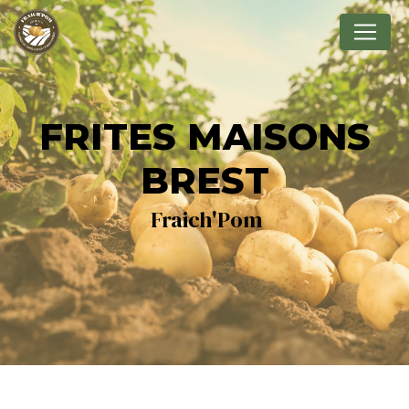
Panneau de gestion des cookies
FRITES MAISONS
BREST
Fraich'Pom