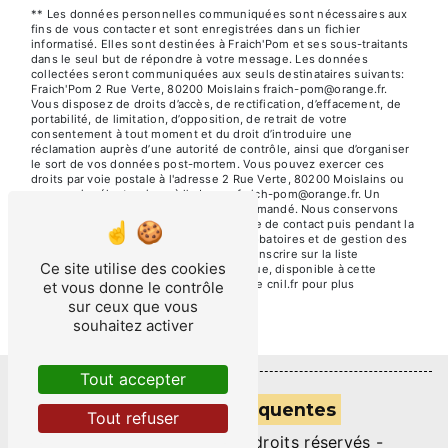
** Les données personnelles communiquées sont nécessaires aux
fins de vous contacter et sont enregistrées dans un fichier
informatisé. Elles sont destinées à Fraich'Pom et ses sous-traitants
dans le seul but de répondre à votre message. Les données
collectées seront communiquées aux seuls destinataires suivants:
Fraich'Pom 2 Rue Verte, 80200 Moislains fraich-pom@orange.fr.
Vous disposez de droits d’accès, de rectification, d’effacement, de
portabilité, de limitation, d’opposition, de retrait de votre
consentement à tout moment et du droit d’introduire une
réclamation auprès d’une autorité de contrôle, ainsi que d’organiser
le sort de vos données post-mortem. Vous pouvez exercer ces
droits par voie postale à l'adresse 2 Rue Verte, 80200 Moislains ou
par courrier électronique à l'adresse fraich-pom@orange.fr. Un
justificatif d'identité pourra vous être demandé. Nous conservons
vos données pendant la période de prise de contact puis pendant la
durée de prescription légale aux fins probatoires et de gestion des
contentieux. Vous avez le droit de vous inscrire sur la liste
Ce site utilise des cookies
d'opposition au démarchage téléphonique, disponible à cette
adresse:
Bloctel.gouv.fr
. Consultez le site cnil.fr pour plus
et vous donne le contrôle
d’informations sur vos droits.
sur ceux que vous
souhaitez activer
Tout accepter
Recherches fréquentes
Tout refuser
©
Vistalid
- 2026 - Tous droits réservés -