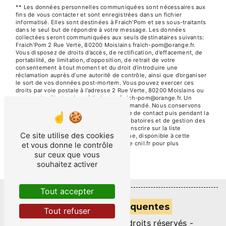
** Les données personnelles communiquées sont nécessaires aux
fins de vous contacter et sont enregistrées dans un fichier
informatisé. Elles sont destinées à Fraich'Pom et ses sous-traitants
dans le seul but de répondre à votre message. Les données
collectées seront communiquées aux seuls destinataires suivants:
Fraich'Pom 2 Rue Verte, 80200 Moislains fraich-pom@orange.fr.
Vous disposez de droits d’accès, de rectification, d’effacement, de
portabilité, de limitation, d’opposition, de retrait de votre
consentement à tout moment et du droit d’introduire une
réclamation auprès d’une autorité de contrôle, ainsi que d’organiser
le sort de vos données post-mortem. Vous pouvez exercer ces
droits par voie postale à l'adresse 2 Rue Verte, 80200 Moislains ou
par courrier électronique à l'adresse fraich-pom@orange.fr. Un
justificatif d'identité pourra vous être demandé. Nous conservons
vos données pendant la période de prise de contact puis pendant la
durée de prescription légale aux fins probatoires et de gestion des
contentieux. Vous avez le droit de vous inscrire sur la liste
Ce site utilise des cookies
d'opposition au démarchage téléphonique, disponible à cette
adresse:
Bloctel.gouv.fr
. Consultez le site cnil.fr pour plus
et vous donne le contrôle
d’informations sur vos droits.
sur ceux que vous
souhaitez activer
Tout accepter
Recherches fréquentes
Tout refuser
©
Vistalid
- 2026 - Tous droits réservés -