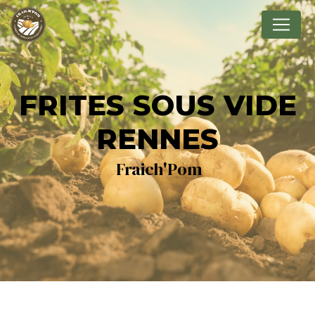
Panneau de gestion des cookies
FRITES SOUS VIDE
RENNES
Fraich'Pom