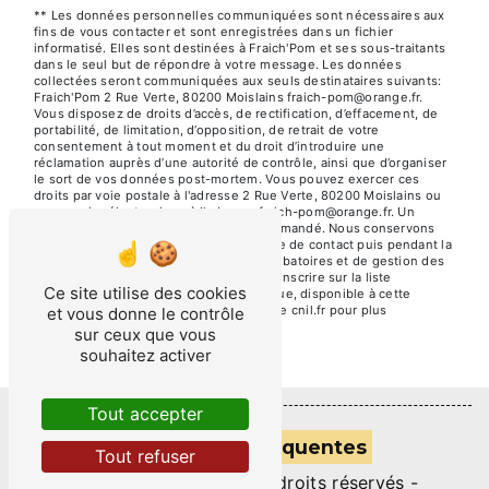
** Les données personnelles communiquées sont nécessaires aux
fins de vous contacter et sont enregistrées dans un fichier
informatisé. Elles sont destinées à Fraich'Pom et ses sous-traitants
dans le seul but de répondre à votre message. Les données
collectées seront communiquées aux seuls destinataires suivants:
Fraich'Pom 2 Rue Verte, 80200 Moislains fraich-pom@orange.fr.
Vous disposez de droits d’accès, de rectification, d’effacement, de
portabilité, de limitation, d’opposition, de retrait de votre
consentement à tout moment et du droit d’introduire une
réclamation auprès d’une autorité de contrôle, ainsi que d’organiser
le sort de vos données post-mortem. Vous pouvez exercer ces
droits par voie postale à l'adresse 2 Rue Verte, 80200 Moislains ou
par courrier électronique à l'adresse fraich-pom@orange.fr. Un
justificatif d'identité pourra vous être demandé. Nous conservons
vos données pendant la période de prise de contact puis pendant la
durée de prescription légale aux fins probatoires et de gestion des
contentieux. Vous avez le droit de vous inscrire sur la liste
Ce site utilise des cookies
d'opposition au démarchage téléphonique, disponible à cette
adresse:
Bloctel.gouv.fr
. Consultez le site cnil.fr pour plus
et vous donne le contrôle
d’informations sur vos droits.
sur ceux que vous
souhaitez activer
Tout accepter
Recherches fréquentes
Tout refuser
©
Vistalid
- 2026 - Tous droits réservés -