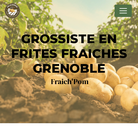
Panneau de gestion des cookies
GROSSISTE EN
FRITES FRAICHES
GRENOBLE
Fraich'Pom