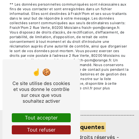
** Les données personnelles communiquées sont nécessaires aux
fins de vous contacter et sont enregistrées dans un fichier
informatisé. Elles sont destinées à Fraich'Pom et ses sous-traitants
dans le seul but de répondre à votre message. Les données
collectées seront communiquées aux seuls destinataires suivants:
Fraich'Pom 2 Rue Verte, 80200 Moislains fraich-pom@orange.fr.
Vous disposez de droits d’accès, de rectification, d’effacement, de
portabilité, de limitation, d’opposition, de retrait de votre
consentement à tout moment et du droit d’introduire une
réclamation auprès d’une autorité de contrôle, ainsi que d’organiser
le sort de vos données post-mortem. Vous pouvez exercer ces
droits par voie postale à l'adresse 2 Rue Verte, 80200 Moislains ou
par courrier électronique à l'adresse fraich-pom@orange.fr. Un
justificatif d'identité pourra vous être demandé. Nous conservons
vos données pendant la période de prise de contact puis pendant la
durée de prescription légale aux fins probatoires et de gestion des
contentieux. Vous avez le droit de vous inscrire sur la liste
Ce site utilise des cookies
d'opposition au démarchage téléphonique, disponible à cette
adresse:
Bloctel.gouv.fr
. Consultez le site cnil.fr pour plus
et vous donne le contrôle
d’informations sur vos droits.
sur ceux que vous
souhaitez activer
Tout accepter
Recherches fréquentes
Tout refuser
©
Vistalid
- 2026 - Tous droits réservés -