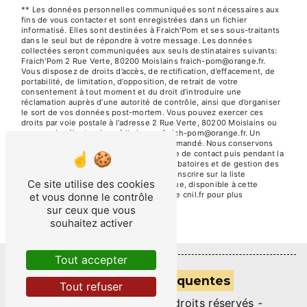
** Les données personnelles communiquées sont nécessaires aux
fins de vous contacter et sont enregistrées dans un fichier
informatisé. Elles sont destinées à Fraich'Pom et ses sous-traitants
dans le seul but de répondre à votre message. Les données
collectées seront communiquées aux seuls destinataires suivants:
Fraich'Pom 2 Rue Verte, 80200 Moislains fraich-pom@orange.fr.
Vous disposez de droits d’accès, de rectification, d’effacement, de
portabilité, de limitation, d’opposition, de retrait de votre
consentement à tout moment et du droit d’introduire une
réclamation auprès d’une autorité de contrôle, ainsi que d’organiser
le sort de vos données post-mortem. Vous pouvez exercer ces
droits par voie postale à l'adresse 2 Rue Verte, 80200 Moislains ou
par courrier électronique à l'adresse fraich-pom@orange.fr. Un
justificatif d'identité pourra vous être demandé. Nous conservons
vos données pendant la période de prise de contact puis pendant la
durée de prescription légale aux fins probatoires et de gestion des
contentieux. Vous avez le droit de vous inscrire sur la liste
Ce site utilise des cookies
d'opposition au démarchage téléphonique, disponible à cette
adresse:
Bloctel.gouv.fr
. Consultez le site cnil.fr pour plus
et vous donne le contrôle
d’informations sur vos droits.
sur ceux que vous
souhaitez activer
Tout accepter
Recherches fréquentes
Tout refuser
©
Vistalid
- 2026 - Tous droits réservés -