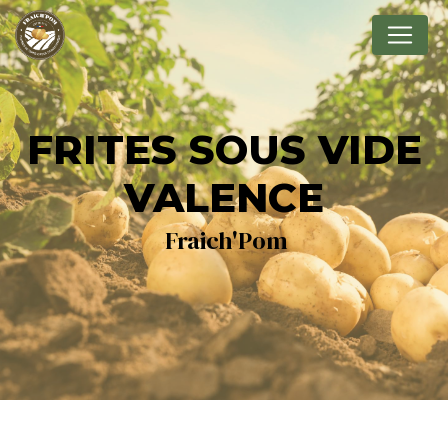
Panneau de gestion des cookies
FRITES SOUS VIDE
VALENCE
Fraich'Pom