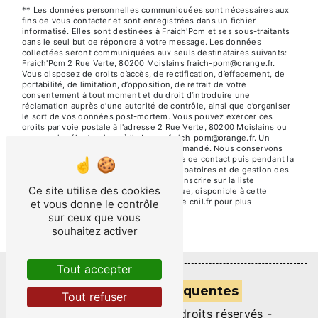
** Les données personnelles communiquées sont nécessaires aux
fins de vous contacter et sont enregistrées dans un fichier
informatisé. Elles sont destinées à Fraich'Pom et ses sous-traitants
dans le seul but de répondre à votre message. Les données
collectées seront communiquées aux seuls destinataires suivants:
Fraich'Pom 2 Rue Verte, 80200 Moislains fraich-pom@orange.fr.
Vous disposez de droits d’accès, de rectification, d’effacement, de
portabilité, de limitation, d’opposition, de retrait de votre
consentement à tout moment et du droit d’introduire une
réclamation auprès d’une autorité de contrôle, ainsi que d’organiser
le sort de vos données post-mortem. Vous pouvez exercer ces
droits par voie postale à l'adresse 2 Rue Verte, 80200 Moislains ou
par courrier électronique à l'adresse fraich-pom@orange.fr. Un
justificatif d'identité pourra vous être demandé. Nous conservons
vos données pendant la période de prise de contact puis pendant la
durée de prescription légale aux fins probatoires et de gestion des
contentieux. Vous avez le droit de vous inscrire sur la liste
Ce site utilise des cookies
d'opposition au démarchage téléphonique, disponible à cette
adresse:
Bloctel.gouv.fr
. Consultez le site cnil.fr pour plus
et vous donne le contrôle
d’informations sur vos droits.
sur ceux que vous
souhaitez activer
Tout accepter
Recherches fréquentes
Tout refuser
©
Vistalid
- 2026 - Tous droits réservés -