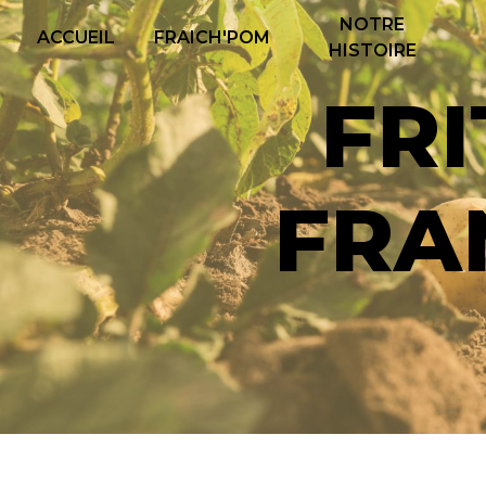
Panneau de gestion des cookies
NOTRE
ACCUEIL
FRAICH'POM
HISTOIRE
FRITES HAUTS DE
FRA