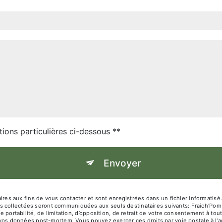
tions particulières ci-dessous **
Envoyer
 aux fins de vous contacter et sont enregistrées dans un fichier informatisé. 
s collectées seront communiquées aux seuls destinataires suivants: Fraich'Pom
de portabilité, de limitation, d’opposition, de retrait de votre consentement à t
de vos données post-mortem. Vous pouvez exercer ces droits par voie postale à l'