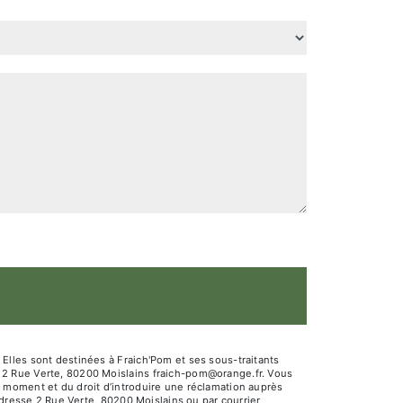
Elles sont destinées à Fraich'Pom et ses sous-traitants
 2 Rue Verte, 80200 Moislains fraich-pom@orange.fr. Vous
out moment et du droit d’introduire une réclamation auprès
adresse 2 Rue Verte, 80200 Moislains ou par courrier