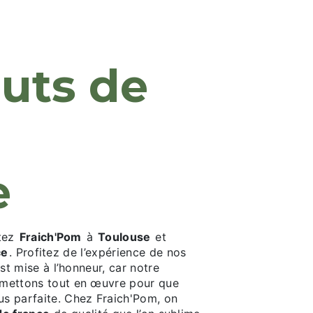
M
e
ctez
Fraich'Pom
à
Toulouse
et
ce
. Profitez de l’expérience de nos
 est mise à l’honneur, car notre
us mettons tout en œuvre pour que
lus parfaite. Chez Fraich'Pom, on