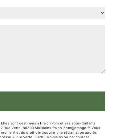
Elles sont destinées à Fraich'Pom et ses sous-traitants
 2 Rue Verte, 80200 Moislains fraich-pom@orange.fr. Vous
out moment et du droit d’introduire une réclamation auprès
adresse 2 Rue Verte, 80200 Moislains ou par courrier