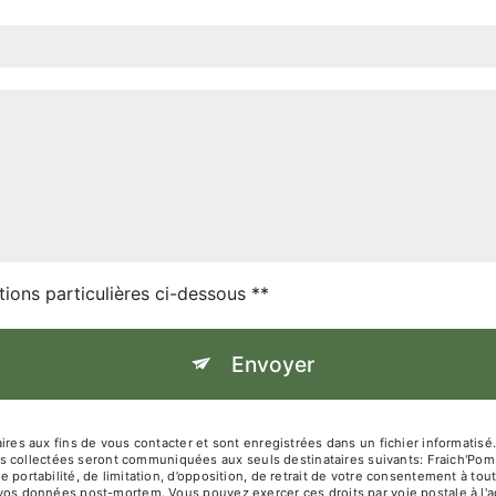
tions particulières ci-dessous **
Envoyer
 aux fins de vous contacter et sont enregistrées dans un fichier informatisé. 
s collectées seront communiquées aux seuls destinataires suivants: Fraich'Pom
de portabilité, de limitation, d’opposition, de retrait de votre consentement à t
de vos données post-mortem. Vous pouvez exercer ces droits par voie postale à l'