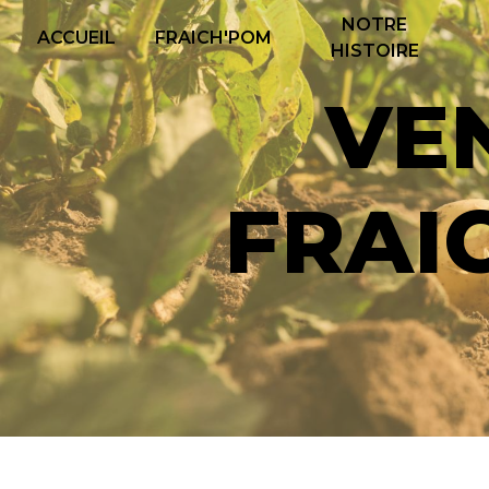
Panneau de gestion des cookies
NOTRE
ACCUEIL
FRAICH'POM
HISTOIRE
VENTE DE FRITES
FRAI