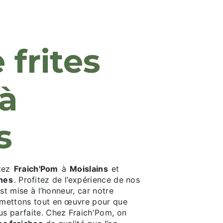
M
 à
s
ctez
Fraich'Pom
à
Moislains
et
ches
. Profitez de l’expérience de nos
 est mise à l’honneur, car notre
us mettons tout en œuvre pour que
lus parfaite. Chez Fraich'Pom, on